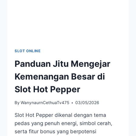
SLOT ONLINE
Panduan Jitu Mengejar
Kemenangan Besar di
Slot Hot Pepper
By
WanynaurnCethuaTv475
03/05/2026
Slot Hot Pepper dikenal dengan tema
pedas yang penuh energi, simbol cerah,
serta fitur bonus yang berpotensi